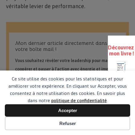
véritable levier de performance.
Mon dernier article directement dans
Découvre
votre boîte mail !
mon livre !
Vous souhaitez révéler votre leadership pour manager,
coopérer et passer à l'action avec énergie et impact ?
Recevez chaque mois ma newsletter.
Ce site utilise des cookies pour les statistiques et pour
améliorer votre expérience. En cliquant sur Accepter, vous
consentez à notre utilisation des cookies. En savoir plus
dans notre
politique de confidentialité
.
En
Votre adresse de messagerie est uniquement utilisée pour
savoi
Accepter
vous envoyer notre lettre d'information ainsi que des
plus
informations concernant nos activités. Vous pouvez à tout
Refuser
moment utiliser le lien de désabonnement intégré dans
chacun de nos mails.