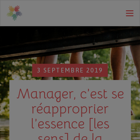
3 SEPTEMBRE 2019
Manager, c’est se
réapproprier
l’essence [les
sens] de la